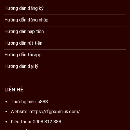
Hướng dẫn đăng ký
Hướng dẫn đăng nhập
Hướng dẫn nạp tiền
Hướng dẫn rút tiền
Hướng dẫn tải app
Hướng dẫn đại lý
LIÊN HỆ
Thương hiệu:
u888
Website:
https://rfgpx5m.uk.com/
Điện thoại: 0908 812 888