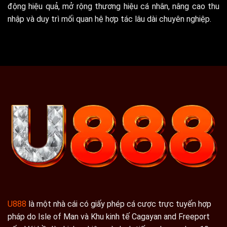
động hiệu quả, mở rộng thương hiệu cá nhân, nâng cao thu
nhập và duy trì mối quan hệ hợp tác lâu dài chuyên nghiệp.
U888
là một nhà cái có giấy phép cá cược trực tuyến hợp
pháp do Isle of Man và Khu kinh tế Cagayan and Freeport