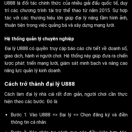
U888 là đối tác chính thức của nhiều giải đấu quốc tế, duy
trì các chương trình tài trợ thể thao từ năm 2015. Sự hợp
tác với các thương hiệu lớn giúp đại lý nâng tầm hình ảnh,
thuận tiện trong việc quảng bá và xây dựng mạng lưới.
Hệ thống quản lý chuyên nghiệp
Đại lý U888 có quyền truy cập báo cáo chi tiết về doanh số,
giao dịch, hành vi người chơi. Hệ thống này giúp đưa ra chiến
lược phát triển mạng lưới, giám sát minh bạch và nâng cao
năng lực quản lý kinh doanh.
Cách trở thành đại lý U888
Cách làm đại lý nhà cái rất đơn giản, người chơi cần thực
hiện theo các bước. Đó là:
Bước 1: Vào U888 => Đại lý => Chọn đăng ký và điền
thông tin cá nhân.