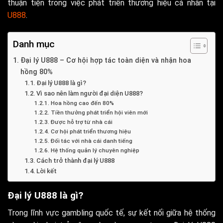
thuận tiện trong việc phát triển thương hiệu cá nhân tại
U888
.
Danh mục
Đại lý U888 – Cơ hội hợp tác toàn diện và nhận hoa
hồng 80%
Đại lý U888 là gì?
Vì sao nên làm người đại diện U888?
Hoa hồng cao đến 80%
Tiền thưởng phát triển hội viên mới
Được hỗ trợ từ nhà cái
Cơ hội phát triển thương hiệu
Đối tác với nhà cái danh tiếng
Hệ thống quản lý chuyên nghiệp
Cách trở thành đại lý U888
Lời kết
Đại lý U888 là gì?
Trong lĩnh vực gambling quốc tế, sự kết nối giữa hệ thống