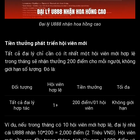
Đại lý U888 nhận hoa hồng cao
Tiền thưởng phát triển hội viên mới
Tất cả đại lý chỉ cần có ít nhất một hội viên mới hợp lệ
trong tháng sẽ nhận thưởng 200 điểm cho mỗi người, không
giới hạn số lượng. Đó là:
Hội viên
Tiền thưởng
Tối đa
Đối tượng
hợp lệ
Tất cả đại lý
200 điểm/01 hội
Không giới
1+
hợp tác
viên
hạn
Ví dụ, nếu trong tháng có 10 hội viên mới hợp lệ, đại lý nhà
cái U888 nhận 10*200 = 2,000 điểm (2 Triệu VND). Hội viên