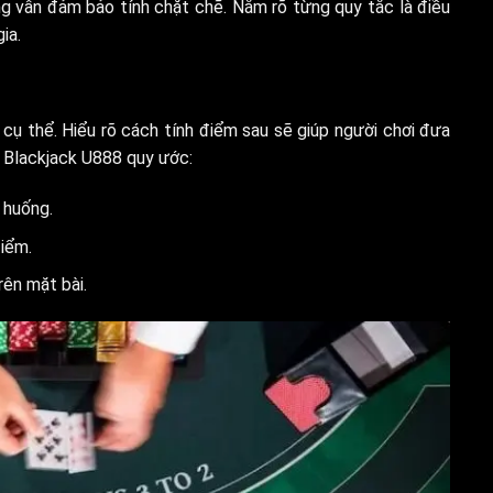
g vẫn đảm bảo tính chặt chẽ. Nắm rõ từng quy tắc là điều
ia.
 cụ thể. Hiểu rõ cách tính điểm sau sẽ giúp người chơi đưa
i Blackjack U888 quy ước:
h huống.
điểm.
rên mặt bài.