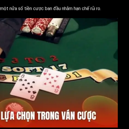
một nửa số tiền cược ban đầu nhằm hạn chế rủi ro.