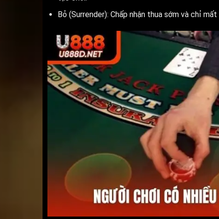
Bỏ (Surrender): Chấp nhận thua sớm và chỉ mất 