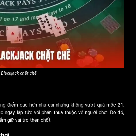
 Blackjack chặt chẽ
 tổng điểm cao hơn nhà cái nhưng không vượt quá mốc 21.
úc ngay lập tức với phần thua thuộc về người chơi. Do đó,
ểm giữ vai trò then chốt.
chơi