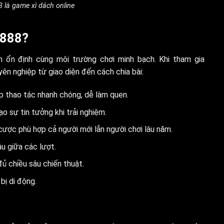
 là game xì dách online
U888?
 ổn định cùng môi trường chơi minh bạch. Khi tham gia
ên nghiệp từ giao diện đến cách chia bài:
úp thao tác nhanh chóng, dễ làm quen.
o sự tin tưởng khi trải nghiệm.
cược phù hợp cả người mới lẫn người chơi lâu năm.
âu giữa các lượt.
ủ chiều sâu chiến thuật.
bị di động.