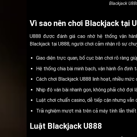
Blackjack U888
Vì sao nên chơi Blackjack tại 
U888 được đánh giá cao nhờ hệ thống vận hành
Blackjack tại U888, người chơi cảm nhận rõ sự chuy
Giao diện trực quan, bố cục bàn chơi rõ ràng gi
Hệ thống chia bài minh bạch, vận hành ổn định tạ
Cách chơi Blackjack U888 linh hoạt, nhiều mức 
Nhịp độ ván bài nhanh gọn, không phải chờ đợi l
Luật chơi chuẩn casino, dễ tiếp cận nhưng vẫn đ
Trải nghiệm mượt mà trên cả máy tính lẫn thiết 
Luật Blackjack U888