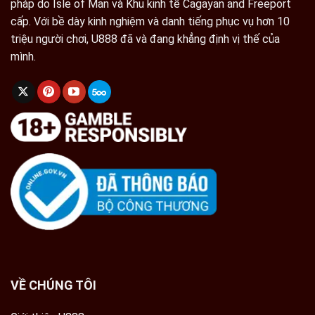
pháp do Isle of Man và Khu kinh tế Cagayan and Freeport
cấp. Với bề dày kinh nghiệm và danh tiếng phục vụ hơn 10
triệu người chơi, U888 đã và đang khẳng định vị thế của
mình.
VỀ CHÚNG TÔI