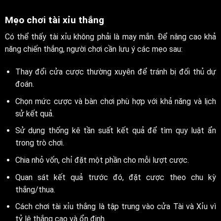
Mẹo chơi tài xỉu thắng
Có thể thấy tài xỉu không phải là may mắn. Để nâng cao khả
năng chiến thắng, người chơi cần lưu ý các mẹo sau:
Thay đổi cửa cược thường xuyên để tránh bị đối thủ dự
đoán.
Chọn mức cược và bàn chơi phù hợp với khả năng và lịch
sử kết quả.
Sử dụng thống kê tần suất kết quả để tìm quy luật ẩn
trong trò chơi.
Chia nhỏ vốn, chỉ đặt một phần cho mỗi lượt cược.
Quan sát kết quả trước đó, đặt cược theo chu kỳ
thắng/thua.
Cách chơi tài xỉu thắng là tập trung vào cửa Tài và Xỉu vì
tỷ lệ thắng cao và ổn định.