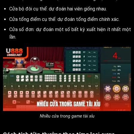
Cửa bộ đôi cụ thể: dự đoán hai viên giống nhau.
Cửa tổng điểm cụ thể: dự đoán tổng điểm chính xác.
Cửa số đơn: dự đoán một số bất kỳ xuất hiện ít nhất một
lần.
Nhiều cửa trong game tài xỉu