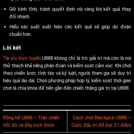
Giữ bình tĩnh, tránh quyết định vội vàng khi kết quả thay
đổi nhanh.
Hiểu xác suất xuất hiện các kết quả sẽ giúp dự đoán
chuẩn hơn.
Lời kết
Tài xỉu trực tuyến
U888 không chỉ là trò giải trí mà còn là nơi
thử thách khả năng phán đoán và kiểm soát cảm xúc. Khi chơi
theo chiến lược tỉnh táo và kỷ luật, người tham gia sẽ duy trì
hiệu quả lâu dài. Chọn phương pháp hợp lý, kiểm soát thời gian
chơi là chìa khóa để tiến gần đến chiến thắng giá trị tại U888.
Rồng hổ U888 – Trận chiến
Cách chơi Blackjack U888 –
tốc độ và đầy kích thích
Cuộc đấu trí để đạt 21 điểm