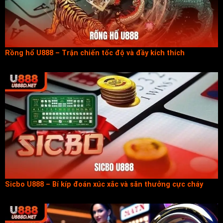
Rồng hổ U888 – Trận chiến tốc độ và đầy kích thích
Sicbo U888 – Bí kíp đoán xúc xắc và săn thưởng cực cháy