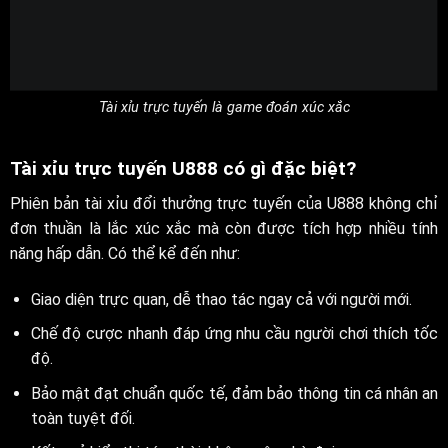
Tài xỉu trực tuyến là game đoán xúc xắc
Tài xỉu trực tuyến U888 có gì đặc biệt?
Phiên bản tài xỉu đổi thưởng trực tuyến của U888 không chỉ
đơn thuần là lắc xúc xắc mà còn được tích hợp nhiều tính
năng hấp dẫn. Có thể kể đến như:
Giao diện trực quan, dễ thao tác ngay cả với người mới.
Chế độ cược nhanh đáp ứng nhu cầu người chơi thích tốc
độ.
Bảo mật đạt chuẩn quốc tế, đảm bảo thông tin cá nhân an
toàn tuyệt đối.