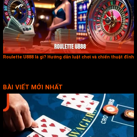
Roulette U888 là gì? Hướng dẫn luật chơi và chiến thuật đỉnh
BÀI VIẾT MỚI NHẤT