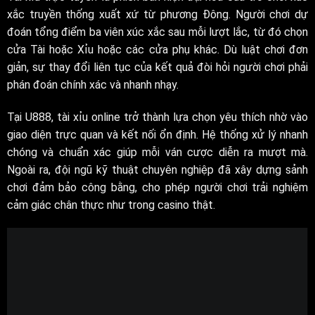
xắc truyền thống xuất xứ từ phương Đông. Người chơi dự
đoán tổng điểm ba viên xúc xắc sau mỗi lượt lắc, từ đó chọn
cửa Tài hoặc Xỉu hoặc các cửa phụ khác. Dù luật chơi đơn
giản, sự thay đổi liên tục của kết quả đòi hỏi người chơi phải
phán đoán chính xác và nhanh nhạy.
Tại U888, tài xỉu online trở thành lựa chọn yêu thích nhờ vào
giao diện trực quan và kết nối ổn định. Hệ thống xử lý nhanh
chóng và chuẩn xác giúp mỗi ván cược diễn ra mượt mà.
Ngoài ra, đội ngũ kỹ thuật chuyên nghiệp đã xây dựng sảnh
chơi đảm bảo công bằng, cho phép người chơi trải nghiệm
cảm giác chân thực như trong casino thật.