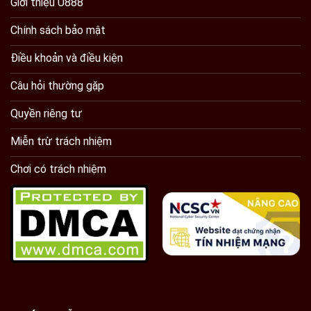
Giới thiệu U888
Chính sách bảo mật
Điều khoản và điều kiện
Câu hỏi thường gặp
Quyền riêng tư
Miễn trừ trách nhiệm
Chơi có trách nhiệm