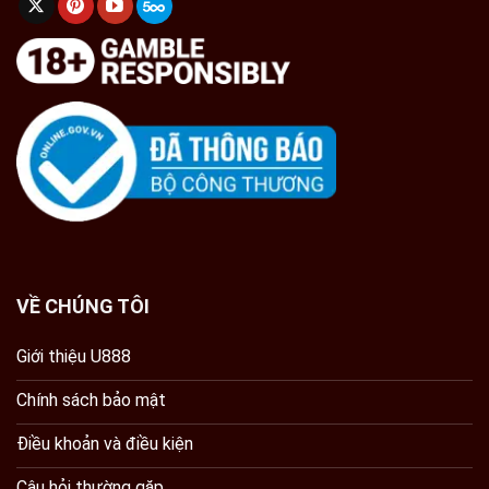
VỀ CHÚNG TÔI
Giới thiệu U888
Chính sách bảo mật
Điều khoản và điều kiện
Câu hỏi thường gặp