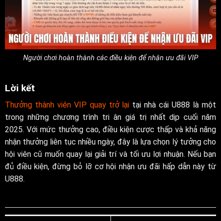
Người chơi hoàn thành các điều kiện để nhận ưu đãi VIP
Lời kết
Thưởng thành viên VIP quay trở lại
tại nhà cái U888 là một
trong những chương trình tri ân giá trị nhất dịp cuối năm
2025. Với mức thưởng cao, điều kiện cược thấp và khả năng
nhận thưởng liên tục nhiều ngày, đây là lựa chọn lý tưởng cho
hội viên cũ muốn quay lại giải trí và tối ưu lợi nhuận. Nếu bạn
đủ điều kiện, đừng bỏ lỡ cơ hội nhận ưu đãi hấp dẫn này từ
U888.