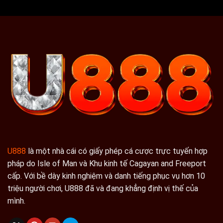
U888
là một nhà cái có giấy phép cá cược trực tuyến hợp
pháp do Isle of Man và Khu kinh tế Cagayan and Freeport
cấp. Với bề dày kinh nghiệm và danh tiếng phục vụ hơn 10
triệu người chơi, U888 đã và đang khẳng định vị thế của
mình.