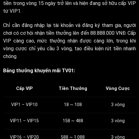
tiền trong vòng 15 ngày trở lên và hiện đang sở hữu cấp VIP
từ VIP1.
Chỉ cần đăng nhập lại tài khoản và đăng ký tham gia, người
chơi có cơ hội nhận tiền thưởng lên đến 88.888.000 VNĐ. Cấp
VIP càng cao, mức thưởng nhận được càng lớn, trong khi
vòng cược chỉ yêu cầu 3 vòng, tạo điều kiện rút tiền nhanh
chóng.
Bảng thưởng khuyến mãi TV01:
Tiền Thưởng
Cấp VIP
Vòng Cược
18 ~ 108
3 vòng
VIP1 – VIP10
VIP11 – VIP15
158 ~ 488
3 vòng
588 ~ 1.088
3 vòng
VIP16 – VIP20