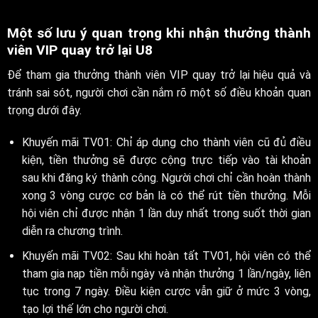
Một số lưu ý quan trọng khi nhận thưởng thành
viên VIP quay trở lại U8
Để tham gia thưởng thành viên VIP quay trở lại hiệu quả và
tránh sai sót, người chơi cần nắm rõ một số điều khoản quan
trọng dưới đây.
Khuyến mãi TV01: Chỉ áp dụng cho thành viên cũ đủ điều
kiện, tiền thưởng sẽ được cộng trực tiếp vào tài khoản
sau khi đăng ký thành công. Người chơi chỉ cần hoàn thành
xong 3 vòng cược cơ bản là có thể rút tiền thưởng. Mỗi
hội viên chỉ được nhận 1 lần duy nhất trong suốt thời gian
diễn ra chương trình.
Khuyến mãi TV02: Sau khi hoàn tất TV01, hội viên có thể
tham gia nạp tiền mỗi ngày và nhận thưởng 1 lần/ngày, liên
tục trong 7 ngày. Điều kiện cược vẫn giữ ở mức 3 vòng,
tạo lợi thế lớn cho người chơi.