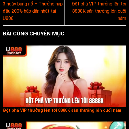
3 ngày bùng nổ – Thưởng nạp
Đột phá VIP thưởng lên tới
đầu 200% hấp dẫn nhất tại
8888K săn thưởng lớn cuối
U888
năm
BÀI CÙNG CHUYÊN MỤC
Đột phá VIP thưởng lên tới 8888K săn thưởng lớn cuối năm