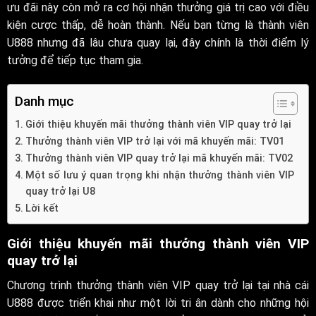
ưu đãi này còn mở ra cơ hội nhận thưởng giá trị cao với điều
kiện cược thấp, dễ hoàn thành. Nếu bạn từng là thành viên
U888 nhưng đã lâu chưa quay lại, đây chính là thời điểm lý
tưởng để tiếp tục tham gia.
Danh mục
Giới thiệu khuyến mãi thưởng thành viên VIP quay trở lại
Thưởng thành viên VIP trở lại với mã khuyến mãi: TV01
Thưởng thành viên VIP quay trở lại mã khuyến mãi: TV02
Một số lưu ý quan trọng khi nhận thưởng thành viên VIP
quay trở lại U8
Lời kết
Giới thiệu khuyến mãi thưởng thành viên VIP
quay trở lại
Chương trình thưởng thành viên VIP quay trở lại tại nhà cái
U888 được triển khai như một lời tri ân dành cho những hội