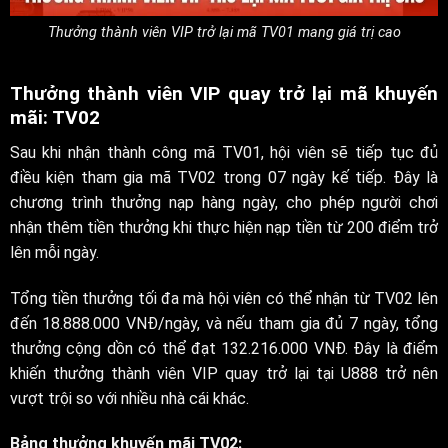
Thưởng thành viên VIP trở lại mã TV01 mang giá trị cao
Thưởng thành viên VIP quay trở lại mã khuyến
mãi: TV02
Sau khi nhận thành công mã TV01, hội viên sẽ tiếp tục đủ
điều kiện tham gia mã TV02 trong 07 ngày kế tiếp. Đây là
chương trình thưởng nạp hàng ngày, cho phép người chơi
nhận thêm tiền thưởng khi thực hiện nạp tiền từ 200 điểm trở
lên mỗi ngày.
Tổng tiền thưởng tối đa mà hội viên có thể nhận từ TV02 lên
đến 18.888.000 VNĐ/ngày, và nếu tham gia đủ 7 ngày, tổng
thưởng cộng dồn có thể đạt 132.216.000 VNĐ. Đây là điểm
khiến thưởng thành viên VIP quay trở lại tại U888 trở nên
vượt trội so với nhiều nhà cái khác.
Bảng thưởng khuyến mãi TV02: