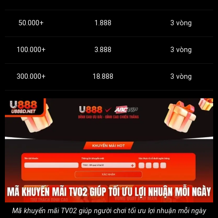
50.000+
1.888
3 vòng
3.888
3 vòng
100.000+
300.000+
18.888
3 vòng
Mã khuyến mãi TV02 giúp người chơi tối ưu lợi nhuận mỗi ngày