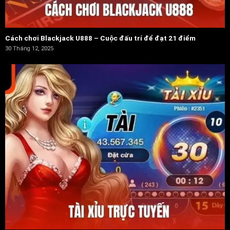
Cách chơi Blackjack U888 – Cuộc đấu trí để đạt 21 điểm
30 Tháng 12, 2025