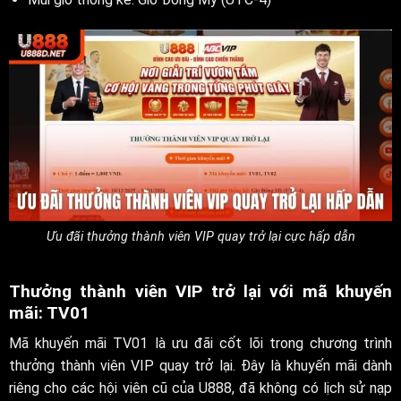
Ưu đãi thưởng thành viên VIP quay trở lại cực hấp dẫn
Thưởng thành viên VIP trở lại với mã khuyến
mãi: TV01
Mã khuyến mãi TV01 là ưu đãi cốt lõi trong chương trình
thưởng thành viên VIP quay trở lại. Đây là khuyến mãi dành
riêng cho các hội viên cũ của U888, đã không có lịch sử nạp