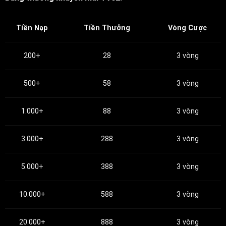
Tiền Thưởng
Tiền Nạp
Vòng Cược
28
3 vòng
200+
500+
58
3 vòng
88
3 vòng
1.000+
3.000+
288
3 vòng
388
3 vòng
5.000+
10.000+
588
3 vòng
888
3 vòng
20.000+