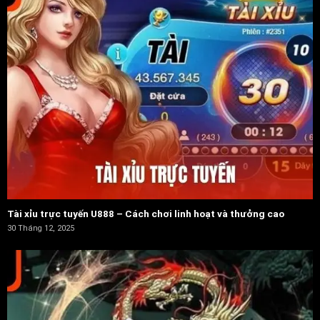
Tài xỉu trực tuyến U888 – Cách chơi linh hoạt và thưởng cao
30 Tháng 12, 2025