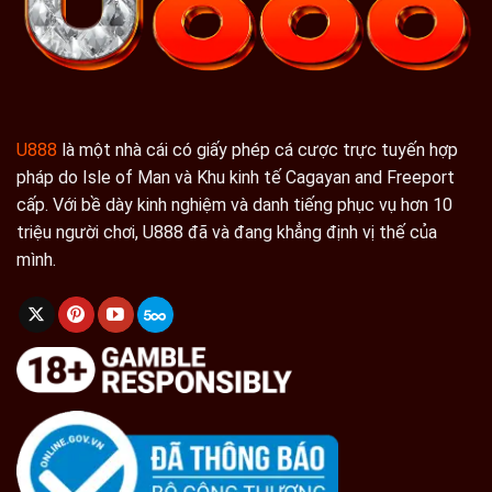
U888
là một nhà cái có giấy phép cá cược trực tuyến hợp
pháp do Isle of Man và Khu kinh tế Cagayan and Freeport
cấp. Với bề dày kinh nghiệm và danh tiếng phục vụ hơn 10
triệu người chơi, U888 đã và đang khẳng định vị thế của
mình.