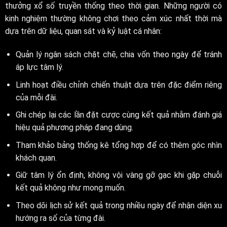
thưởng xổ số truyền thống theo thời gian. Những người có
kinh nghiệm thường không chơi theo cảm xúc nhất thời mà
dựa trên dữ liệu, quan sát và kỷ luật cá nhân:
Quản lý ngân sách chặt chẽ, chia vốn theo ngày để tránh
áp lực tâm lý.
Linh hoạt điều chỉnh chiến thuật dựa trên đặc điểm riêng
của mỗi đài.
Ghi chép lại các lần đặt cược cùng kết quả nhằm đánh giá
hiệu quả phương pháp đang dùng.
Tham khảo bảng thống kê tổng hợp để có thêm góc nhìn
khách quan.
Giữ tâm lý ổn định, không vội vàng gỡ gạc khi gặp chuỗi
kết quả không như mong muốn.
Theo dõi lịch sử kết quả trong nhiều ngày để nhận diện xu
hướng ra số của từng đài.