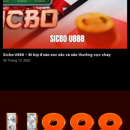
Sicbo U888 – Bí kíp đoán xúc xắc và săn thưởng cực cháy
30 Tháng 12, 2025