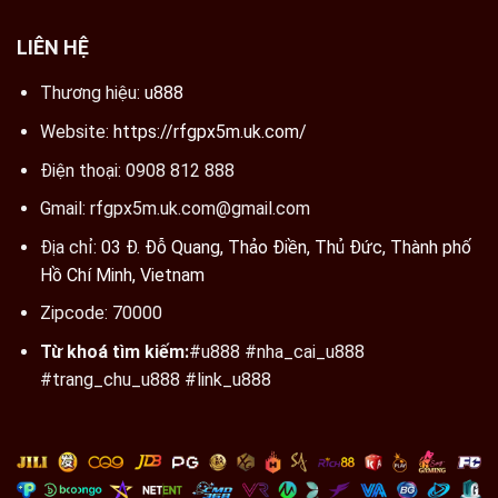
LIÊN HỆ
Thương hiệu:
u888
Website:
https://rfgpx5m.uk.com/
Điện thoại: 0908 812 888
Gmail:
rfgpx5m.uk.com@gmail.com
Địa chỉ:
03 Đ. Đỗ Quang, Thảo Điền, Thủ Đức, Thành phố
Hồ Chí Minh, Vietnam
Zipcode: 70000
Từ khoá tìm kiếm:
#u888 #nha_cai_u888
#trang_chu_u888 #link_u888