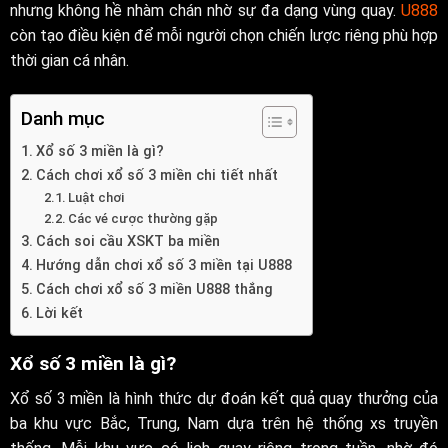
nhưng không hề nhàm chán nhờ sự đa dạng vùng quay.
U888
còn tạo điều kiện để mỗi người chọn chiến lược riêng phù hợp
thời gian cá nhân.
Danh mục
Xổ số 3 miền là gì?
Cách chơi xổ số 3 miền chi tiết nhất
Luật chơi
Các vé cược thường gặp
Cách soi cầu XSKT ba miền
Hướng dẫn chơi xổ số 3 miền tại U888
Cách chơi xổ số 3 miền U888 thắng
Lời kết
Xổ số 3 miền là gì?
Xổ số 3 miền là hình thức dự đoán kết quả quay thưởng của
ba khu vực Bắc, Trung, Nam dựa trên hệ thống xs truyền