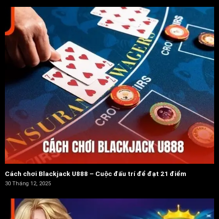
Cách chơi Blackjack U888 – Cuộc đấu trí để đạt 21 điểm
30 Tháng 12, 2025