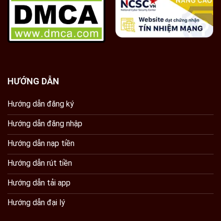
HƯỚNG DẪN
Hướng dẫn đăng ký
Hướng dẫn đăng nhập
Hướng dẫn nạp tiền
Hướng dẫn rút tiền
Hướng dẫn tải app
Hướng dẫn đại lý