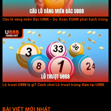
Cầu lô vàng miền Bắc U888 – Dự đoán XSMB phát bách trúng
Lô trượt U888 là gì? Cách chơi Lô trượt trúng đậm tại U888
BÀI VIẾT MỚI NHẤT