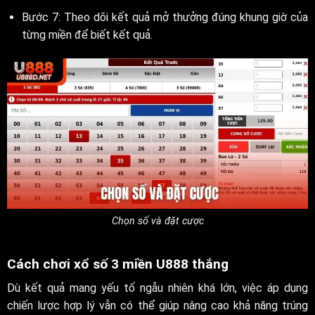
Bước 7: Theo dõi kết quả mở thưởng đúng khung giờ của
từng miền để biết kết quả.
Chọn số và đặt cược
Cách chơi xổ số 3 miền U888 thắng
Dù kết quả mang yếu tố ngẫu nhiên khá lớn, việc áp dụng
chiến lược hợp lý vẫn có thể giúp nâng cao khả năng trúng